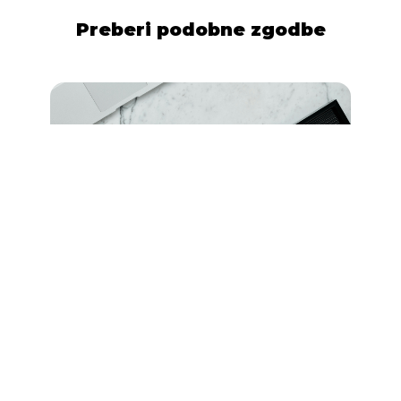
Preberi podobne zgodbe
Oct 15, 2024
Nasveti za povečanje prodaje v
praznični sezoni