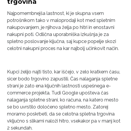
trgovina
Najpomembnejša lastnost, ki je skupna vsem
potrošnikom tako v maloprodaji kot med spletnim
nakupovanjem, je njihova želja po hitri in enostavni
nakupni poti. Odlična uporabniška izkušnja je za
spletno poslovanje ključna, saj kupce popelje skozi
celotni nakupni proces na kar najbolj učinkovit način.
Kupci želijo najti tisto, kar iščejo, v zelo kratkem času,
sicer bodo trgovino zapustili. Čas nalaganja spletne
strani je zato ena ključnih lastnosti uspešnega e-
commerce projekta. Tudi Google upošteva čas
nalaganja spletne strani, ko računa, na katero mesto
se bo uvrstilo določeno spletno mesto. Zatorej
moramo poskrbeti, da se celotna spletna trgovina
vključno s slikami naloži hitro, vsekakor pa v manj kot
2 sekundah.