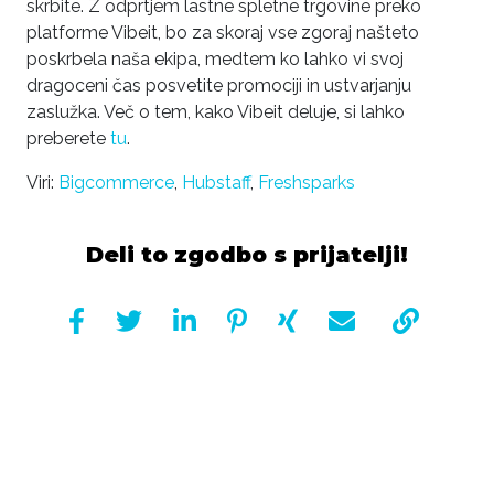
skrbite. Z odprtjem lastne spletne trgovine preko
platforme Vibeit, bo za skoraj vse zgoraj našteto
poskrbela naša ekipa, medtem ko lahko vi svoj
dragoceni čas posvetite promociji in ustvarjanju
zaslužka. Več o tem, kako Vibeit deluje, si lahko
preberete
tu
.
Viri:
Bigcommerce
,
Hubstaff
,
Freshsparks
Deli to zgodbo s prijatelji!






