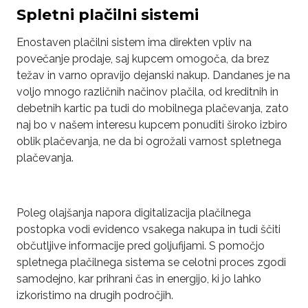
Spletni plačilni sistemi
Enostaven plačilni sistem ima direkten vpliv na
povečanje prodaje, saj kupcem omogoča, da brez
težav in varno opravijo dejanski nakup. Dandanes je na
voljo mnogo različnih načinov plačila, od kreditnih in
debetnih kartic pa tudi do mobilnega plačevanja, zato
naj bo v našem interesu kupcem ponuditi široko izbiro
oblik plačevanja, ne da bi ogrožali varnost spletnega
plačevanja.
Poleg olajšanja napora digitalizacija plačilnega
postopka vodi evidenco vsakega nakupa in tudi ščiti
občutljive informacije pred goljufijami. S pomočjo
spletnega plačilnega sistema se celotni proces zgodi
samodejno, kar prihrani čas in energijo, ki jo lahko
izkoristimo na drugih področjih.