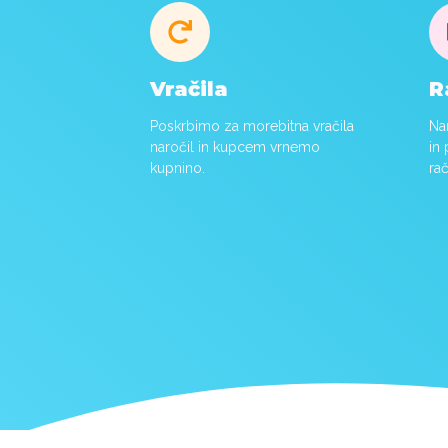

Vračila
R
Poskrbimo za morebitna vračila
Na
naročil in kupcem vrnemo
in
kupnino.
ra