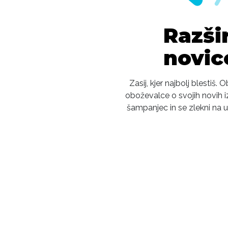
Razšir
novic
Zasij, kjer najbolj blestiš. 
oboževalce o svojih novih iz
šampanjec in se zlekni na 