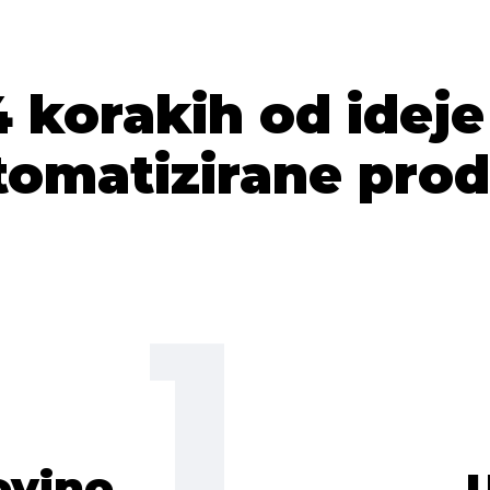
4 korakih od ideje
tomatizirane prod
1
ovino
U