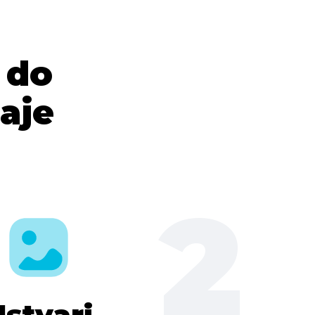
 do
aje
2
stvari