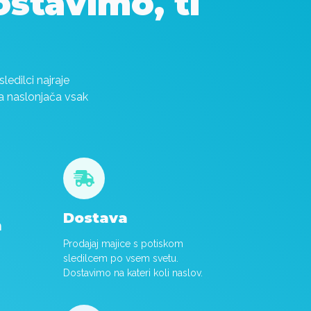
stavimo, ti
sledilci najraje
ga naslonjača vsak

Dostava
m
Prodajaj majice s potiskom
sledilcem po vsem svetu.
Dostavimo na kateri koli naslov.