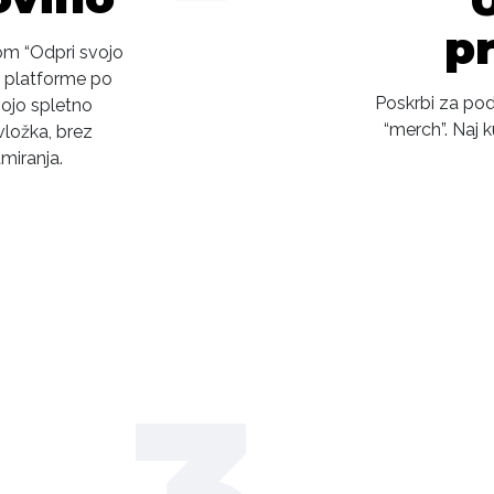
p
som “Odpri svojo
t platforme po
Poskrbi za podo
vojo spletno
“merch”. Naj k
vložka, brez
miranja.