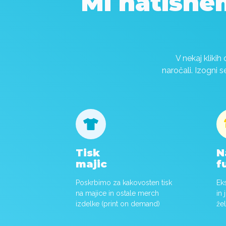
Mi natisne
V nekaj klikih 
naročali. Izogni 

Tisk
N
majic
f
Poskrbimo za kakovosten tisk
Ek
na majice in ostale merch
in
izdelke (print on demand)
že