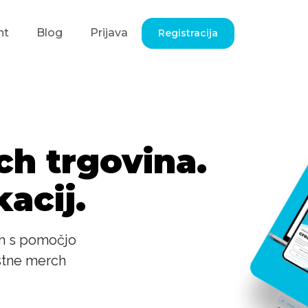
nt
Blog
Prijava
Registracija
ch trgovina.
acij.
kih s pomočjo
astne merch