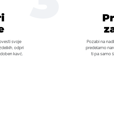
3
i
P
e
z
Obvesti svoje
Pozabi na nadl
delkih, odpri
predelamo naroč
udoben kavč.
ti pa samo 