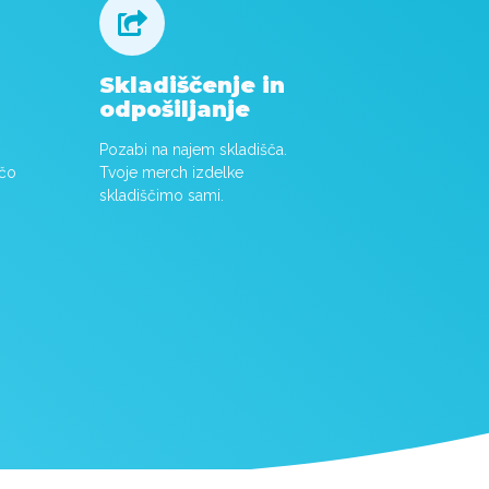

Skladiščenje in
odpošiljanje
Pozabi na najem skladišča.
očo
Tvoje merch izdelke
skladiščimo sami.