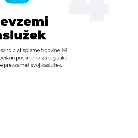
4
revzemi
aslužek
ežno plat spletne trgovine. Mi
ila in poskrbimo za logistiko,
še prevzameš svoj zaslužek.