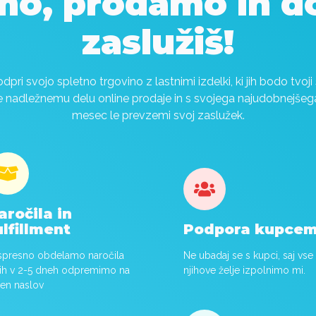
mo, prodamo in do
zaslužiš!
odpri svojo spletno trgovino z lastnimi izdelki, ki jih bodo tvoji 
se nadležnemu delu online prodaje in s svojega najudobnejše
mesec le prevzemi svoj zaslužek.


aročila in
Podpora kupce
ulfillment
Ne ubadaj se s kupci, saj vse
spresno obdelamo naročila
njihove želje izpolnimo mi.
 jih v 2-5 dneh odpremimo na
len naslov