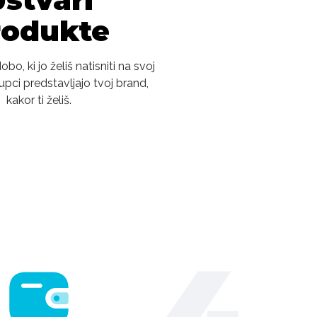
rodukte
bo, ki jo želiš natisniti na svoj
upci predstavljajo tvoj brand,
kakor ti želiš.