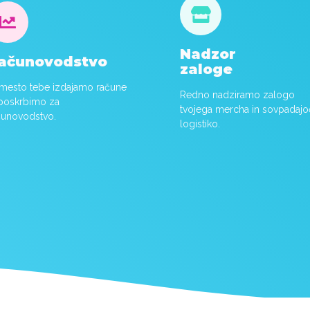


Nadzor
ačunovodstvo
zaloge
mesto tebe izdajamo račune
Redno nadziramo zalogo
 poskrbimo za
tvojega mercha in sovpadaj
čunovodstvo.
logistiko.