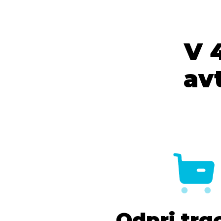
V 
av
Odpri trg