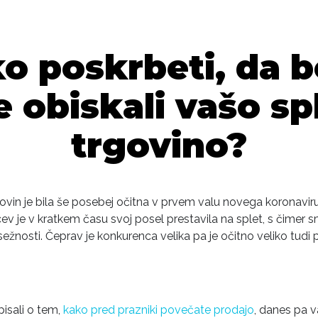
o poskrbeti, da 
e obiskali vašo s
trgovino?
govin je bila še posebej očitna v prvem valu novega koronaviru
ev je v kratkem času svoj posel prestavila na splet, s čimer s
žnosti. Čeprav je konkurenca velika pa je očitno veliko tudi
isali o tem,
kako pred prazniki povečate prodajo
, danes pa