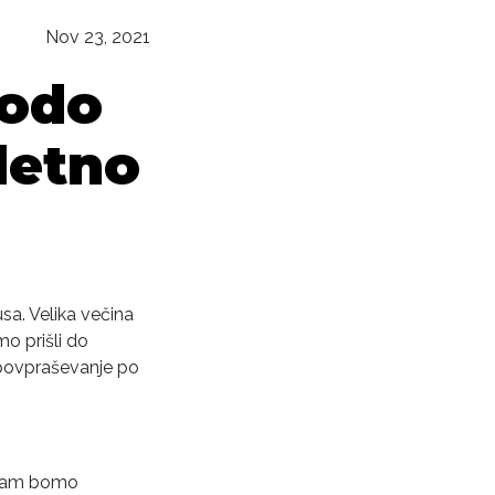
Nov 23, 2021
bodo
pletno
sa. Velika večina
mo prišli do
 povpraševanje po
 vam bomo