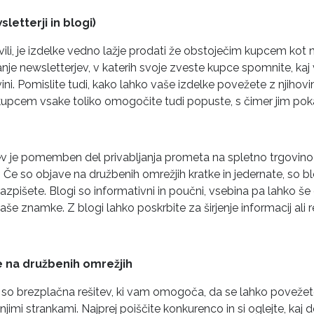
letterji in blogi)
li, je izdelke vedno lažje prodati že obstoječim kupcem kot 
anje newsletterjev, v katerih svoje zveste kupce spomnite, kaj
ovini. Pomislite tudi, kako lahko vaše izdelke povežete z njiho
 kupcem vsake toliko omogočite tudi popuste, s čimer jim pokaž
ev je pomemben del privabljanja prometa na spletno trgovino
. Če so objave na družbenih omrežjih kratke in jedernate, so b
 razpišete. Blogi so informativni in poučni, vsebina pa lahko
vaše znamke. Z blogi lahko poskrbite za širjenje informacij ali r
 na družbenih omrežjih
so brezplačna rešitev, ki vam omogoča, da se lahko povežete
njimi strankami. Najprej poiščite konkurenco in si oglejte, kaj d