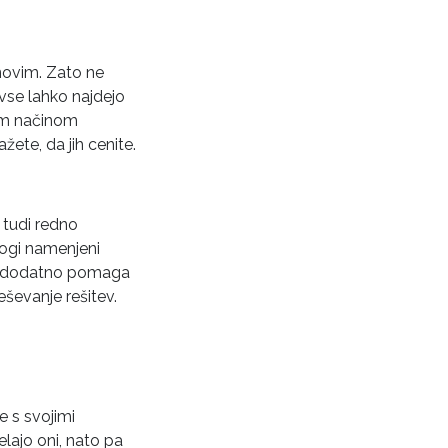
novim. Zato ne
 vse lahko najdejo
vim načinom
ete, da jih cenite.
 tudi redno
logi namenjeni
 še dodatno pomaga
eševanje rešitev.
 s svojimi
elajo oni, nato pa