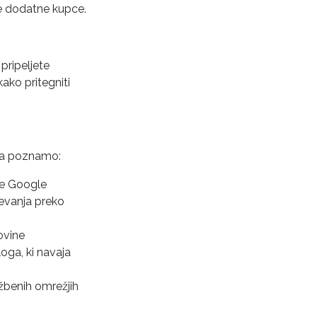
 še dodatne kupce.
pripeljete
ako pritegniti
eta poznamo:
je Google
evanja preko
ovine
loga, ki navaja
užbenih omrežjih