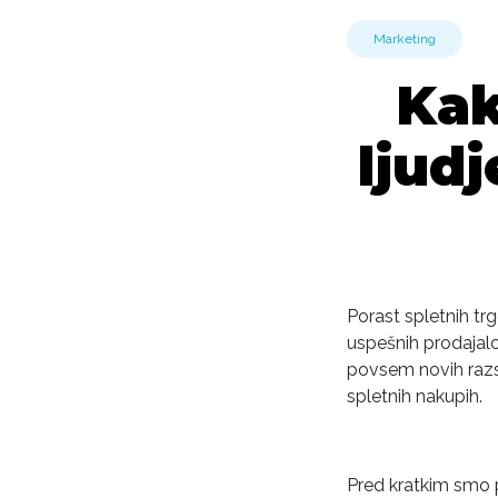
Marketing
Kak
ljudj
Porast spletnih tr
uspešnih prodajalc
povsem novih razse
spletnih nakupih.
Pred kratkim smo p