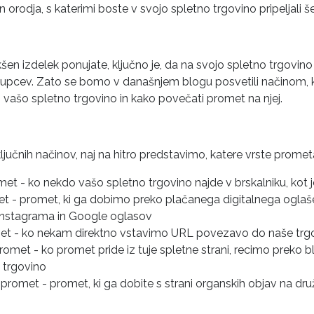
in orodja, s katerimi boste v svojo spletno trgovino pripeljali
šen izdelek ponujate, ključno je, da na svojo spletno trgovino 
kupcev. Zato se bomo v današnjem blogu posvetili načinom, k
 vašo spletno trgovino in kako povečati promet na njej.
ljučnih načinov, naj na hitro predstavimo, katere vrste prom
met - ko nekdo vašo spletno trgovino najde v brskalniku, kot 
t - promet, ki ga dobimo preko plačanega digitalnega oglaš
Instagrama in Google oglasov
met - ko nekam direktno vstavimo URL povezavo do naše trg
promet - ko promet pride iz tuje spletne strani, recimo preko b
 trgovino
promet - promet, ki ga dobite s strani organskih objav na dr