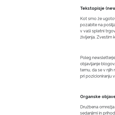
Tekstopisje (news
Kot smo že ugotovi
pozabite na pošilj
v vaši spletni trg
življenja. Zvestim
Poleg newsletterj
objavljanje blogov
temu, da se v njih
pri pozicioniranju 
Organske objave
Družbena omrežja 
sedanjimi in prihod