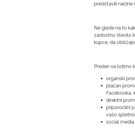
predstavili načine 
Ne glede na to kak
zadostno število 
kupce, da obiščejo
Preden se lotimo k
organski pro
plačan prome
Facebooka, 
direktni pro
priporočilni 
vašo spletno
social media 