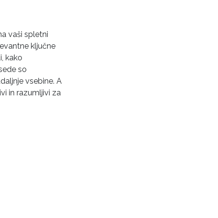
 vaši spletni
elevantne ključne
i, kako
esede so
adaljnje vsebine. A
i in razumljivi za