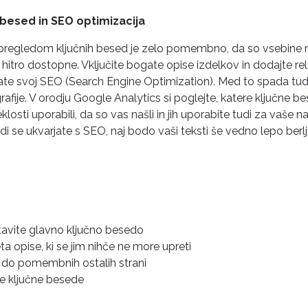
 besed in SEO optimizacija
pregledom ključnih besed je zelo pomembno, da so vsebine na
n hitro dostopne. Vključite bogate opise izdelkov in dodajte r
ate svoj SEO (Search Engine Optimization). Med to spada tud
afije. V orodju Google Analytics si poglejte, katere ključne b
klosti uporabili, da so vas našli in jih uporabite tudi za vaše n
i se ukvarjate s SEO, naj bodo vaši teksti še vedno lepo berljiv
tavite glavno ključno besedo
ta opise, ki se jim nihče ne more upreti
e do pomembnih ostalih strani
še ključne besede