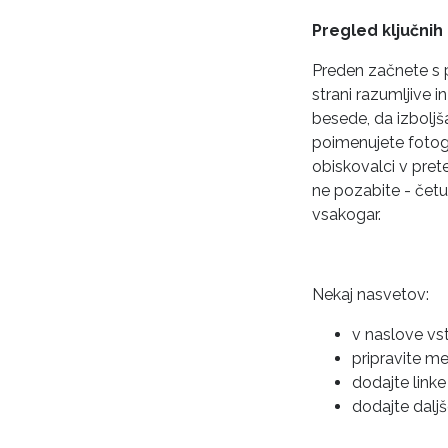
Pregled ključnih
Preden začnete s 
strani razumljive i
besede, da izboljš
poimenujete fotogr
obiskovalci v prete
ne pozabite - četud
vsakogar.
Nekaj nasvetov:
v naslove vs
pripravite me
dodajte link
dodajte dalj