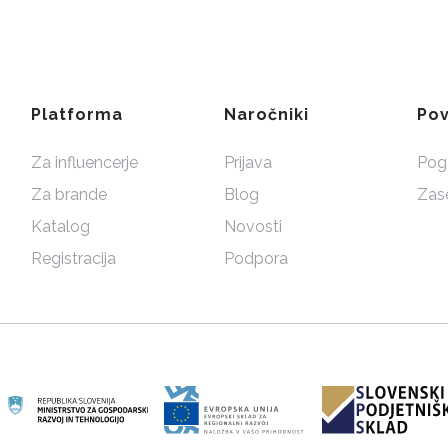
Platforma
Naročniki
Po
Za influencerje
Prijava
Pogo
Za brande
Blog
Zas
Katalog
Novosti
Registracija
Podpora