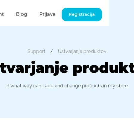
nt
Blog
Prijava
Registracija
Support
/
Ustvarjanje produktov
tvarjanje produk
In what way can I add and change products in my store.