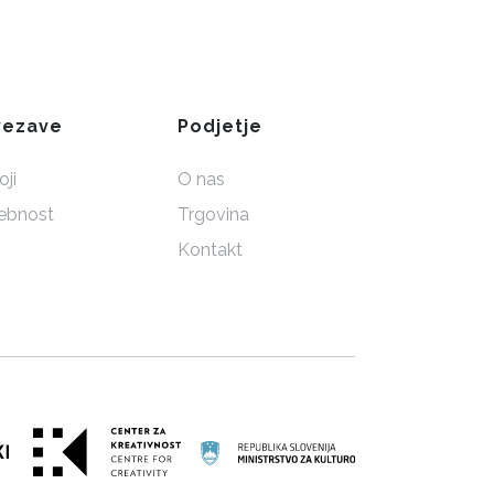
vezave
Podjetje
ji
O nas
ebnost
Trgovina
Kontakt