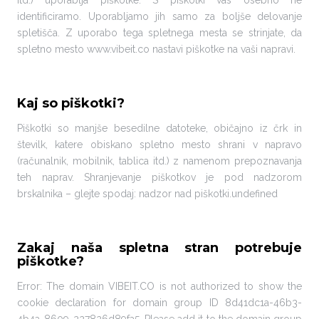
itd.) uporablja piškotke. S piškotki vas osebno ne
identificiramo. Uporabljamo jih samo za boljše delovanje
spletišča. Z uporabo tega spletnega mesta se strinjate, da
spletno mesto www.vibeit.co nastavi piškotke na vaši napravi.
Kaj so piškotki?
Piškotki so manjše besedilne datoteke, običajno iz črk in
številk, katere obiskano spletno mesto shrani v napravo
(računalnik, mobilnik, tablica itd.) z namenom prepoznavanja
teh naprav. Shranjevanje piškotkov je pod nadzorom
brskalnika – glejte spodaj: nadzor nad piškotki.undefined
Zakaj naša spletna stran potrebuje
piškotke?
Error: The domain VIBEIT.CO is not authorized to show the
cookie declaration for domain group ID 8d41dc1a-46b3-