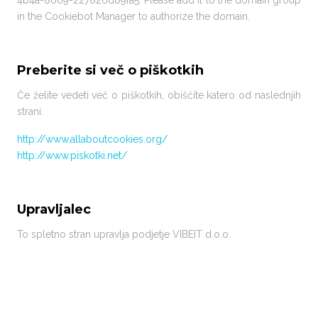
4b4a-8609-227826d89fa5. Please add it to the domain group
in the Cookiebot Manager to authorize the domain.
Preberite si več o piškotkih
Če želite vedeti več o piškotkih, obiščite katero od naslednjih
strani:
http://www.allaboutcookies.org/
http://www.piskotki.net/
Upravljalec
To spletno stran upravlja podjetje VIBEIT d.o.o.